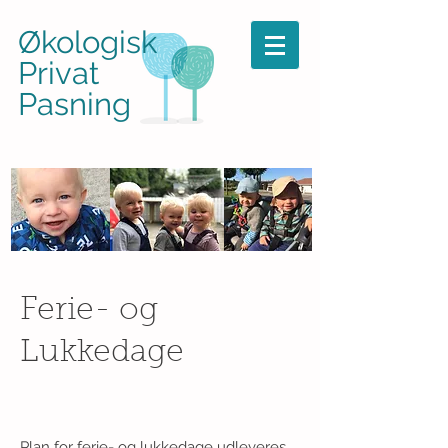
Økologisk
Privat
Pasning
Ferie- og
Lukkedage
Plan for ferie- og lukkedage udleveres