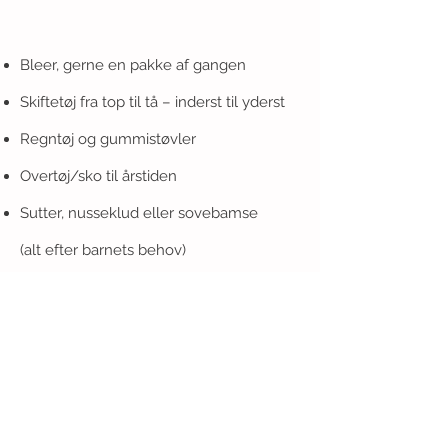
Bleer, gerne en pakke af gangen
Skiftetøj fra top til tå – inderst til yderst
Regntøj og gummistøvler
Overtøj/sko til årstiden
Sutter, nusseklud eller sovebamse
(alt efter barnets behov)
Godkendt barnevogn og sele
(Barnevogn må gerne stå her i
weekender og ferier)
Dyne, regnslag og fluenet